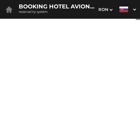
BOOKING HOTEL AVION BRATISLAVA
RON
rezervačný systém
1. Výber pobytu
2. Doplnkové služby
3. Vaše údaje
Dátum príchodu
Dátum odchodu
Prosím vyberte
Prosím vyberte
Najvýhodnejšie ceny priamo
na webe