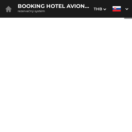
BOOKING HOTEL AVION BRATISLAVA
THB
rezervačný systém
1. Výber pobytu
2. Doplnkové služby
3. Vaše údaje
Dátum príchodu
Dátum odchodu
Prosím vyberte
Prosím vyberte
Najvýhodnejšie ceny priamo
na webe